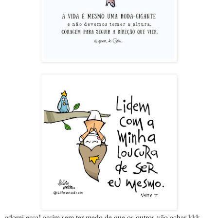
adorei essa! assim sem ter medo de que os outros vão achar kkk